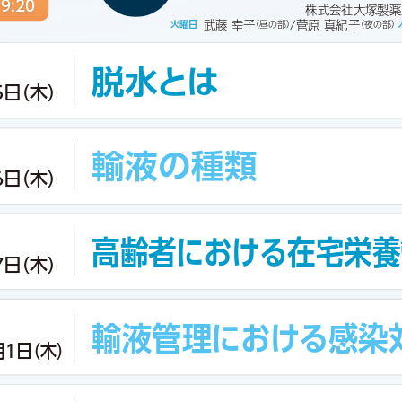
9:20
塚
株式会社大
製薬
武藤 幸子
/菅原 真紀子
火曜日
（昼の部）
（夜の部） 
脱水とは
5日（木）
輸液の種類
6日（木）
高齢者における在宅栄養
7日（木）
輸液管理における感染
月1日（木）