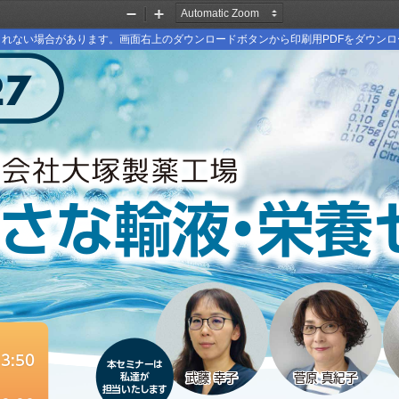
Zoom
Zoom
Out
In
れない場合があります。画面右上のダウンロードボタンから印刷用PDFをダウン
27
 さ な 輸 液・栄 養 
3:50
本セミナーは
武藤 幸子
武藤 幸子
菅原 真紀子
菅原 真紀子
私達が
担当いたします