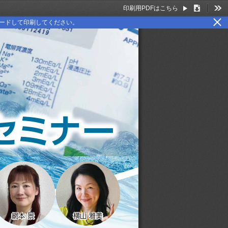
印刷用PDFはこちら
Download
Too
ロードして印刷してください。
セ ミ ナ ー
網本 景
網本 景
横山 雅美
横山 雅美