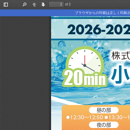
of 2
Toggle
Find
Previous
Next
Sidebar
ブラウザからの印刷は正しく印刷さ
2026-20
小
20
20
min
min
昼の部
12:30～12:50 
13:30～1
●
●
夜の部