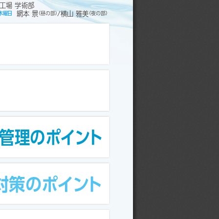
工場 学術部
網本 景
/横山 雅美
木曜日
（昼の部）
（夜の部）
管理のポイント
対策のポイント