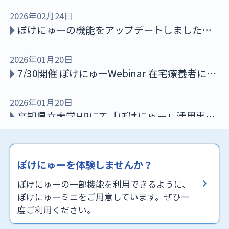
2026年02月24日
ぽけにゅーの機能をアップデートしました。
（事業所分析、利用者一括登録、CSV出力機
能）
2026年01月20日
7/30開催 ぽけにゅーWebinar 在宅療養者にお
ける口腔、栄養ケアの実施」のオンデマンド
配信が掲載されました
2026年01月20日
高知県立大学HPにて「ぽけにゅー」活用事例
が掲載されました
2025年06月17日
「活用シーン（臨床利用）」新しい「事例紹
ぽけにゅーを体験しませんか？
介」を追加しました。
ぽけにゅーの一部機能を利用できるように、
2025年06月17日
ぽけにゅーミニをご用意しています。ぜひ一
「栄養ケア計画書」出力機能の紹介およびセ
度ご利用ください。
ミナー情報ページを追加しました。