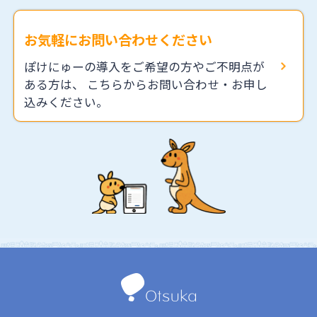
2025年06月06日
訪問看護事業所における口腔、食事・栄養ケ
アの実態調査結果を公表しました。
お気軽にお問い合わせください
2024年12月25日
ぽけにゅーの導入をご希望の方やご不明点が
「活用シーン（臨床利用）」に新しい「導入
ある方は、
こちらからお問い合わせ・お申し
実績」を追加しました。
込みください。
2024年12月25日
「活用シーン（教育利用）」の「導入実績」
を更新しました。
2024年12月03日
「活用シーン」を公開しました。新しい「事
例紹介」を追加しています。
2024年12月03日
ブランドサイトをリニューアルしました。
「口腔の健康状態の評価」機能を公開してい
ます。