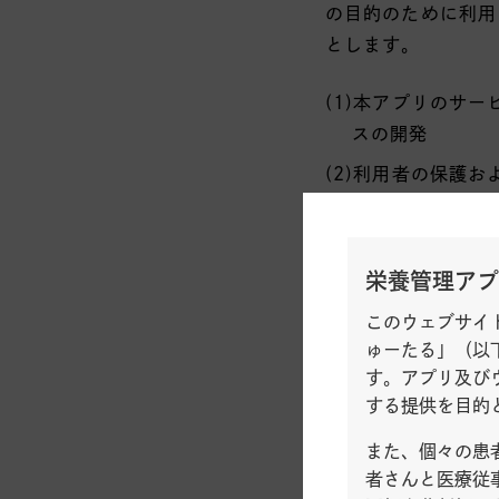
の目的のために利用
とします。
(1)本アプリのサ
スの開発
(2)利用者の保護
(3)当社製品に関
(4)利用者からのお
栄養管理アプ
(5)利用者個人を
このウェブサイ
これには、当社
ゅーたる」（以
び製品の利便性
す。アプリ及び
のために当社ま
する提供を目的
また、個々の患
第2条（取得方
者さんと医療従