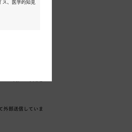
イス、医学的知見
報をアプリケーション
に関する情報、有料プラ
ージにおけるフォームよ
よび第三者提
て外部送信していま