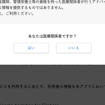
看護師、管理栄養士等の資格を持った医療関係者が行うアドバ
び本サービスの提供等にあたり、下記に記載する利用者情
る情報を提供するものではありません。
るいは利用者自身の入力により取得します。
上、ご利用ください。
端末に関する情報、位置情報、利用者の本アプリ上での行動
Cookie（クッキー）
あなたは医療関係者ですか？
供：本アプリ上で入力いただいた職種情報、お問い合わせペ
情報
はい
いいえ
ービスの利用による利用者情報の送信お
ビスを利用するにあたり、利用者の情報を本アプリにおい