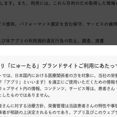
します。また、利用には、これら目的のため取得した情報
ービス提供、パフォーマンス測定を含む保守、サービスの維
および本アプリの利用規約違反行為の防止、調査、措置
する広告およびマーケティング
問い合わせ対応
リ「にゅーたる」ブランドサイトご利用にあたっ
特定できない形での情報加工および提供、統計的情報の作成
トでは、日本国内における医療関係者の方を対象に、当社の栄
の製品、サービス、営業またはマーケティング活動、当社
下「アプリ」といいます）を適正にご使用いただくための情報
向上、製品等の適正使用に関する情報の提供、収集、検討
ウェブサイト内の情報、コンテンツ、サービス等は、患者さん
たは当社より開示を受けた第三者に提供し、利用すること
としたものではありません。
者さんに対する治療方針、栄養管理は当該患者さんの特性や事
法）
事者が相談の上決定されるものであり、アプリ及びこのウェブ