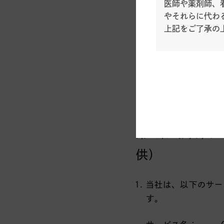
医師や薬剤師、
当社は、本アプリおよ
やそれらに代わ
経由で自動的に取得あ
上記をご了承の
(1)自動取得：情報
ン購入に関する情報、
(2)利用者による提
り入力いただいた
第3条（外部サ
供）
当社は、以下のサー
す。