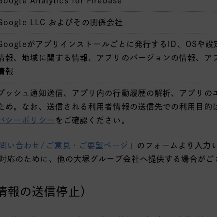
Google Analytics for Firebase
Google LLC およびその関係会社
Googleがアプリインストールごとに発行するID、OSや
情報、地域に関する情報、アプリのバージョンの情報、ア
情報
プッシュ通知送信、アプリ内の行動履歴の解析、アプリの
ため。なお、送信される利用者情報の送信先での利用目的は、F
バシーポリシー
をご確認ください。
問い合わせ/ご意見・ご要望ページ
」のフォームより入力
対応のために、他の大塚グループ会社へ提供する場合がご
情報の送信停止）