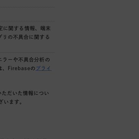
設定に関する情報、端末
プリの不具合に関する
エラーや不具合分析の
irebaseの
プライ
いただいた情報につい
ざいます。