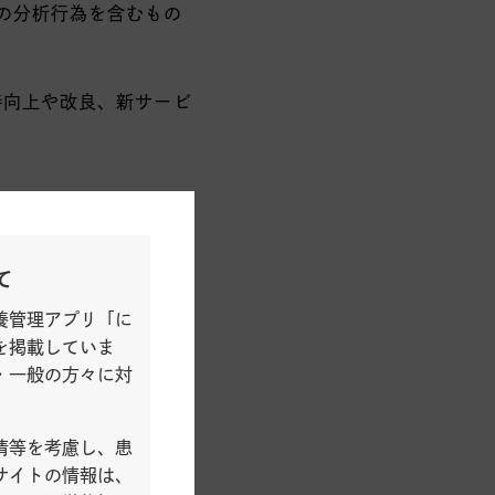
の分析行為を含むもの
持向上や改良、新サービ
て
および提供
養管理アプリ「に
または第三者の業務およ
を掲載していま
、伝達または学会発表等
・一般の方々に対
を含みます。
情等を考慮し、患
サイトの情報は、