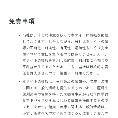
大塚製薬陸上競技部
免責事項
大塚ホールディングス
大塚製薬
大鵬薬品工業
大塚倉庫
当社は、十分な注意を払って本サイトに情報を掲載
大塚化学
大塚食品
大塚メディカルデバイス
しております。しかしながら、当社は本サイトの情
報の正確性、確実性、有用性、適時性もしくは完全
性について責任を負うものではありません。万一、
サイトマップ
本サイトの情報を利用した結果、利用者に不都合や
サイトのご利用にあたって
不利益が生じることがあっても、当社は最終的な責
個人情報の取り扱いについて
任を負えませんので、慎重にご利用ください。
ウェブアクセシビリティについて
本サイトの情報は、当社製品の情報や、健康・疾患
Cookieポリシー
に関する一般的情報を提供するものであり、医師や
薬剤師等の資格を持った医療従事者が行なう医学的
Copyright © Otsuka Pharmaceutical Factory, Inc.
なアドバイスやそれに代わる情報を提供するもので
はありません。健康・疾患に関する一般的情報は、
必ずしもすべての方にあてはまるとは限りませんの