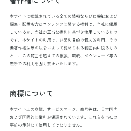
著作権について
生命を守る
本サイトに掲載されている全ての情報ならびに機能および
編集・配置も含むコンテンツに関する権利は、当社に帰属
企業情報
しているか、当社が正当な権利に基づき使用しているもの
です。本サイトの利用は、非営利目的の個人的利用、その
他著作権法等の法令によって認められる範囲内に限るもの
事業紹介
とし、この範囲を超えての複製、転載、ダウンロード等の
無断での利用を固く禁止いたします。
研究開発
商標について
サステナビリティ
本サイト上の商標、サービスマーク、商号等は、日本国内
および国際的に権利が保護されています。これらを当社の
採用情報
事前の承諾なく使用してはなりません。