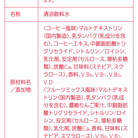
ます。
Q ：レジスタンス運動とはなんですか
名称
清涼飲料水
Q ：リハデイズ1本に含まれるロイシンの量は、食
材に換算するとどのくらいになりますか？
〈コーヒー風味〉マルトデキストリン
（国内製造）、乳タンパク（乳成分を含
Q ：リハデイズ1本に含まれるシトルリンの量は、
む）、コーヒーエキス、中鎖脂肪酸トリ
食材に換算するとどのくらいになりますか？
グリセライド、シトルリン／ロイシン、
乳化剤、安定剤（セルロース、増粘多糖
類）、炭酸Ca、甘味料（ステビア、スク
ラロース）、香料、V.B
、V.B
、V.B
、
6
1
2
原材料名
V.D
／添加物
〈フルーツミックス風味〉マルトデキス
トリン（国内製造）、乳タンパク（乳成
分を含む）、濃縮りんご果汁、中鎖脂肪
酸トリグリセライド、シトルリン/ロイ
シン、安定剤（セルロース、増粘多糖
類）、乳化剤、炭酸Ca、香料、甘味料（ス
テビア、スクラロース）、V.B
、V.B
、
6
1