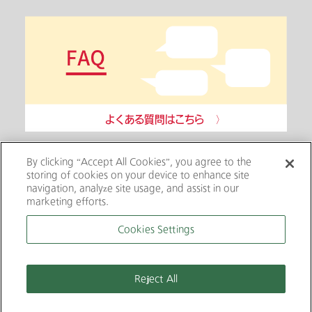
よくある質問はこちら
By clicking “Accept All Cookies”, you agree to the
storing of cookies on your device to enhance site
ショッピング
navigation, analyze site usage, and assist in our
marketing efforts.
企業情報
Cookies Settings
Reject All