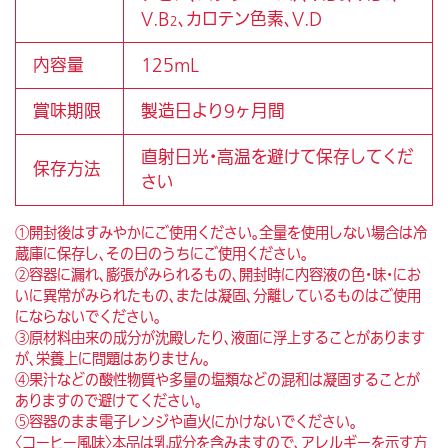
V.B
、カロテン色素、V.D
2
内容量
125mL
賞味期限
製造日より9ヶ月間
直射日光・高温を避けて保存してくだ
保存方法
さい
①開封後はすみやかにご使用ください。全量を使用しない場合は冷
蔵庫に保存し、その日のうちにご使用ください。
②容器に漏れ、膨張がみられるもの、開封時に内容液の色・味・にお
いに異常がみられたもの、または凝固、分離しているものはご使用
にならないでください。
③原材料由来の成分が沈殿したり、液面に浮上することがあります
が、栄養上に問題はありません。
④果汁などの酸性物質や多量の塩類などの混和は凝固することが
ありますので避けてください。
⑤容器のまま電子レンジや直火にかけないでください。
〈コーヒー風味〉本品は乳成分を含みますので、アレルギーを示す方