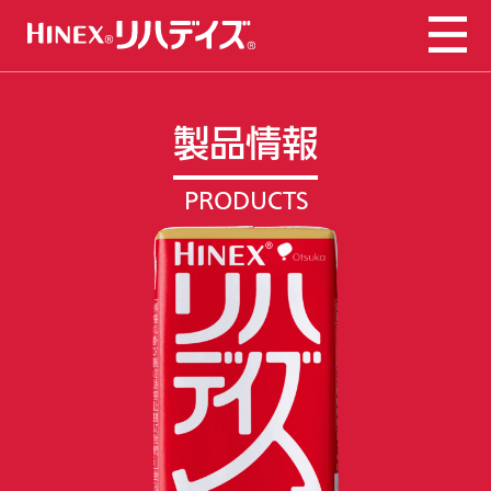
リハデイズについて
ABOUT
製品情報
製品情報
PRODUCTS
PRODUCTS
よくあるご質問
FAQ
Q ：リハデイズの特長は？
公式オンラインショップ
Q ：リハデイズをリハビリ時に飲むのはなぜです
か？
Q ：どのタイミングで摂取するのがお薦めです
か？