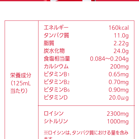
Q ：この量には理由がありますか？
Q ：「リハビリや運動した時に」と書いてあります
エネルギー
160kcal
が、健康な方でも運動した時に飲むとよいでしょ
タンパク質
11.0g
うか？
脂質
2.22g
炭水化物
24.0g
Q ：リハデイズは、どこで購入できますか？
食塩相当量
0.084〜0.204g
カルシウム
200mg
Q ：高齢者だけではなく、若い方がリハビリをす
ビタミンB
0.65mg
る時にも飲むとよいですか？
栄養成分
1
ビタミンB
0.70mg
（125mL
2
Q ：賞味期限はどのくらいですか？
ビタミンB
0.90mg
当たり）
6
ビタミンD
20.0μg
Q ：1日あたりどのくらい飲めばよいですか？
ロイシン
2300mg
Q ：開封後はどのくらいで飲めばいいですか？
シトルリン
1000mg
Q ：温めて飲んでもいいですか？
※ロイシンは、タンパク質における量を含み