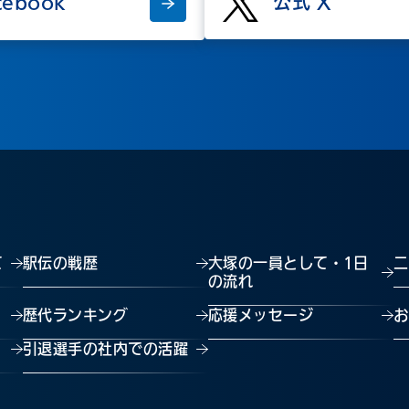
cebook
公式 X
て
駅伝の戦歴
大塚の一員として・1日
ニ
の流れ
歴代ランキング
応援メッセージ
お
引退選手の社内での活躍