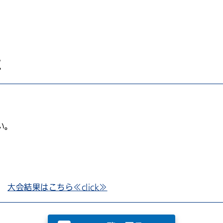
た
い。
京
大会結果はこちら≪click≫