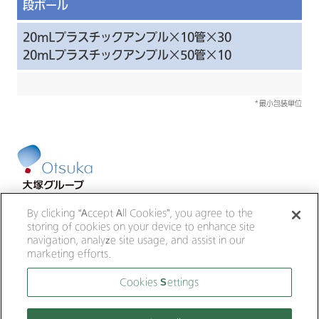
段ボール
20mLプラスチックアンプル×10管×30
20mLプラスチックアンプル×50管×10
*最小包装単位
大塚ホールディングス
大塚製薬
By clicking “Accept All Cookies”, you agree to the
大鵬薬品工業
大塚倉庫
大塚化学
storing of cookies on your device to enhance site
大塚食品
大塚メディカルデバイス
navigation, analyze site usage, and assist in our
marketing efforts.
サイトのご利用にあたって
Cookies Settings
個人情報の取り扱いについて
ウェブアクセシビリティについて