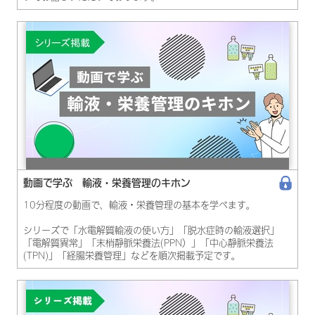
動画で学ぶ 輸液・栄養管理のキホン​
10分程度の動画で、輸液・栄養管理の基本を学べます。
シリーズで「水電解質輸液の使い方」「脱水症時の輸液選択」
「電解質異常」「末梢静脈栄養法(PPN）」「中心静脈栄養法
(TPN)」「経腸栄養管理」などを順次掲載予定です。