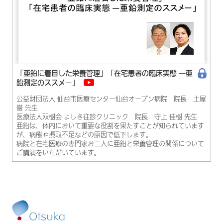
「亜鉛に着目した栄養管理」「在宅患者の臨床実態 ―亜
鉛測定のススメ－」
公益財団法人 仙台市医療センター仙台オープン病院 院長 土屋
誉 先生
医療法人双樹会 よしき往診クリニック 院長 守上 佳樹 先生
亜鉛は、体内において重要な役割を果たすことが知られています
が、病態や摂取不足などの原因で低下します。
病院と在宅医療の専門家お二人に亜鉛と栄養管理の関係について
ご講演をいただいています。