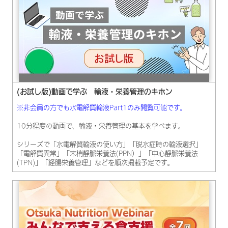
(お試し版)動画で学ぶ 輸液・栄養管理のキホン​
※非会員の方でも水電解質輸液Part1のみ閲覧可能です。
10分程度の動画で、輸液・栄養管理の基本を学べます。
シリーズで「水電解質輸液の使い方」「脱水症時の輸液選択」
「電解質異常」「末梢静脈栄養法(PPN）」「中心静脈栄養法
(TPN)」「経腸栄養管理」などを順次掲載予定です。