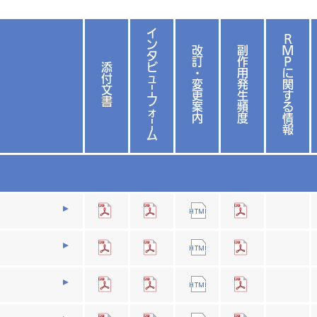
イ
R
ン
改
副
M
タ
訂
作
P
添
ビ
・
用
に
付
ュ
変
発
関
文
|
更
生
す
書
フ
案
頻
る
ォ
内
度
情
|
報
ム