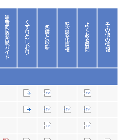
患
者
く
配
よ
そ
向
す
包
合
く
の
医
り
装
変
あ
他
薬
の
と
化
る
の
品
し
形
情
質
情
ガ
お
態
報
問
報
イ
り
ド