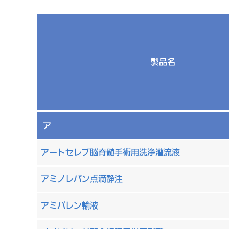
製品名
サ
ア
アートセレブ脳脊髄手術用洗浄灌流液
アミノレバン点滴静注
アミパレン輸液