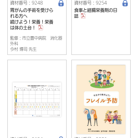
資材番号：9248
資材番号：9254
胃がんの手術を受けら
食事と経腸栄養剤の日
れる方へ
誌
続けよう！栄養！栄養
は体の土台！
監修：市立豊中病院 消化器
外科
今村 博司 先生