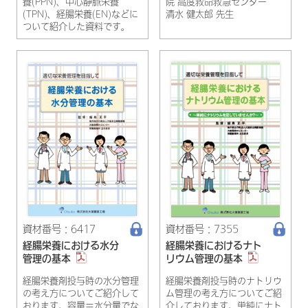
養(PPN)、中心静脈栄養
院 高度救命救急センター
(TPN)、経腸栄養(EN)などに
清水 健太郎 先生
ついて紹介した資料です。
資材番号：6417
資材番号：7355
経腸栄養における水分
経腸栄養におけるナト
管理の基本
リウム管理の基本
経腸栄養剤投与時の水分管理
経腸栄養剤投与時のナトリウ
の考え方についてご紹介して
ム管理の考え方についてご紹
おります。容量＝水分量でな
介しております。単純にナト