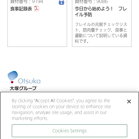
資材番号：9194
資材番号：9086
食事記録表
今日から始めよう！ フレ
イル予防
フレイルの兆候チェックリス
ト、筋肉量チェック、食事と
運動について説明している資
料です。
大塚ホールディングス
大塚製薬
By clicking “Accept All Cookies”, you agree to the
大鵬薬品工業
大塚倉庫
大塚化学
storing of cookies on your device to enhance site
大塚食品
大塚メディカルデバイス
navigation, analyze site usage, and assist in our
marketing efforts.
サイトのご利用にあたって
Cookies Settings
個人情報の取り扱いについて