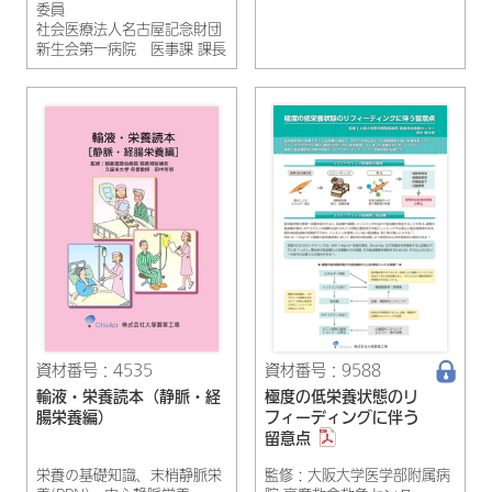
委員
社会医療法人名古屋記念財団
新生会第一病院 医事課 課長
資材番号：4535
資材番号：9588
輸液・栄養読本（静脈・経
極度の低栄養状態のリ
腸栄養編）
フィーディングに伴う
留意点
栄養の基礎知識、末梢静脈栄
監修：大阪大学医学部附属病