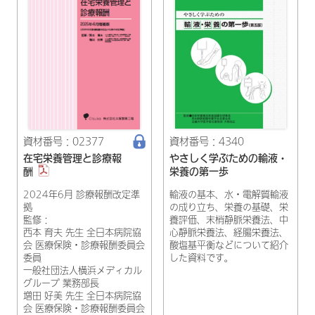
資材番号：02377
資材番号：4340
在宅栄養管理と診療報
やさしく学ぶための輸液・
酬
栄養の第一歩
2024年6月 診療報酬改定準
輸液の基本、水・電解質輸液
拠
の成り立ち、栄養の基礎、栄
監修：
養評価、末梢静脈栄養法、中
西本 育夫 先生 全日本病院協
心静脈栄養法、経腸栄養法、
会 医療保険・診療報酬委員会
酸塩基平衡などについて紹介
委員
した資料です。
一般社団法人横浜メディカル
グループ 業務部長
増田 好美 先生 全日本病院協
会 医療保険・診療報酬委員会