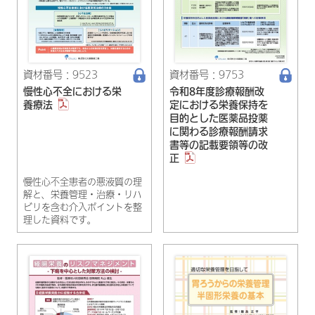
資材番号：9523
資材番号：9753
慢性心不全における栄
令和8年度診療報酬改
養療法
定における栄養保持を
目的とした医薬品投薬
に関わる診療報酬請求
書等の記載要領等の改
正
慢性心不全患者の悪液質の理
解と、栄養管理・治療・リハ
ビリを含む介入ポイントを整
理した資料です。