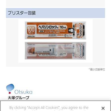
ブリスター包装
*最小包装単位
大塚ホールディングス
大塚製薬
By clicking “Accept All Cookies”, you agree to the
大鵬薬品工業
大塚倉庫
大塚化学