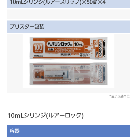
10mLシリンジ(ルアースリップ)×50筒×4
ブリスター包装
*最小包装単位
10mLシリンジ(ルアーロック)
容器