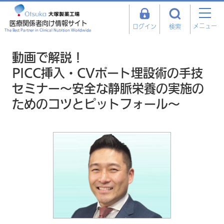
医療関係者向け情報サイト
メニュー
ログイン
検索
The Best Partner in Clinical Nutrition Worldwide
動画で解説！
PICC挿入・CVポート埋設術の手技
セミナー～安全な静脈栄養の実施の
ためのコツとピットフォール～