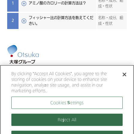
名称・成分、組
1
アミノ酸のカロリーの計算方法は？
成・性状
フィッシャー比の計算方法を教えてくだ
名称・成分、組
2
さい。
成・性状
大塚ホールディングス
大塚製薬
By clicking “Accept All Cookies”, you agree to the
大鵬薬品工業
大塚倉庫
大塚化学
storing of cookies on your device to enhance site
大塚食品
大塚メディカルデバイス
navigation, analyze site usage, and assist in our
marketing efforts.
サイトのご利用にあたって
Cookies Settings
個人情報の取り扱いについて
ウェブアクセシビリティについて
Reject All
サイトマップ