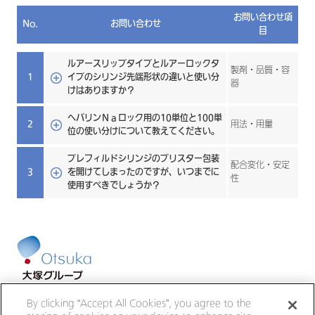
お問い合わせ項
No.
お問い合わせ
目
ルアースリップタイプとルアーロックタ
製剤・品質・容
1
イプのシリンジ先端形状の違いと使い分
器
けはありますか？
ヘパリンＮａロック用の10単位と100単
2
用法・用量
位の使い分けについて教えてください。
プレフィルドシリンジのブリスター包装
配合変化・安定
3
を開けてしまったのですが、いつまでに
性
使用すべきでしょうか？
大塚ホールディングス
大塚製薬
By clicking “Accept All Cookies”, you agree to the
大鵬薬品工業
大塚倉庫
大塚化学