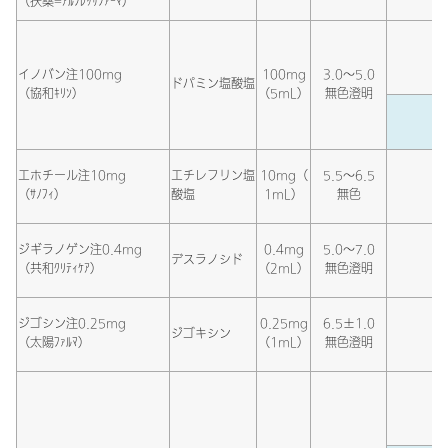
（扶桑=ｱﾙﾌﾚｯｻﾌｧｰﾏ）
イノバン注100mg
100mg
3.0～5.0
ドパミン塩酸塩
（協和ｷﾘﾝ）
（5mL）
無色澄明
エホチール注10mg
エチレフリン塩
10mg（
5.5～6.5
（ｻﾉﾌｨ）
酸塩
1mL）
無色
ジギラノゲン注0.4mg
0.4mg
5.0～7.0
デスラノシド
（共和ｸﾘﾃｨｹｱ）
（2mL）
無色澄明
ジゴシン注0.25mg
0.25mg
6.5±1.0
ジゴキシン
（太陽ﾌｧﾙﾏ）
（1mL）
無色澄明