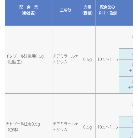
配 合 薬
含量
配合薬の
主成分
（会社名）
（容量）
ｐＨ・色調
溶解
溶解
イソゾール注射用0.5g
チアミラールナ
0.5g
10.5～11.5
（日医工）
トリウム
溶解
＋5％
溶解
＋5％
溶解
溶解
チトゾール注用0.5g
チアミラールナ
0.5g
10.5～11.5
（杏林）
トリウム
溶解