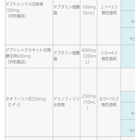
ドブトレックス注射液
ドブタミン塩酸
100mg
2.7～3.3
100mg
塩
（5mL）
無色澄明
（共和薬品）
＋5％
＋5％
ドブトレックスキット点滴
600mg
ドブタミン塩酸
3.0～4.0
静注用600mg
（200m
塩
無色澄明
（共和薬品）
L）
250mg
ネオフィリン注250mg
アミノフィリン
8.0～10.0
（10mL
（ｴｰｻﾞｲ）
水和物
無色澄明
）
＋5％
＋5％