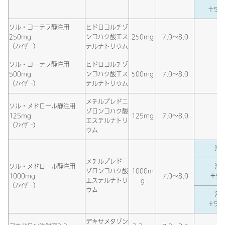
＋5％
ソル・コーテフ静注用
ヒドロコルチゾ
250mg
ンコハク酸エス
250mg
7.0～8.0
溶
（ﾌｧｲｻﾞｰ）
テルナトリウム
ソル・コーテフ静注用
ヒドロコルチゾ
500mg
ンコハク酸エス
500mg
7.0～8.0
溶
（ﾌｧｲｻﾞｰ）
テルナトリウム
メチルプレドニ
ソル・メドロール静注用
ゾロンコハク酸
125mg
125mg
7.0～8.0
溶
エステルナトリ
（ﾌｧｲｻﾞｰ）
ウム
溶解
メチルプレドニ
ソル・メドロール静注用
溶解
ゾロンコハク酸
1000m
1000mg
7.0～8.0
＋5％
エステルナトリ
g
（ﾌｧｲｻﾞｰ）
ウム
溶解
＋5％
デキサメタゾン