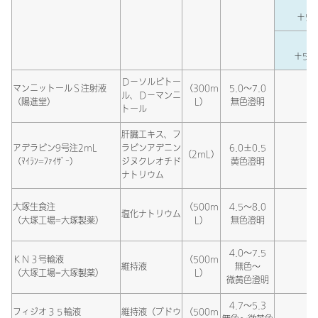
＋5％
＋5％
Ｄ－ソルビトー
マンニットールＳ注射液
（300m
5.0～7.0
ル、Ｄ－マンニ
（陽進堂）
L）
無色澄明
トール
肝臓エキス、フ
アデラビン9号注2mL
ラビンアデニン
6.0±0.5
（2mL）
（ﾏｲﾗﾝ=ﾌｧｲｻﾞｰ）
ジヌクレオチド
黄色澄明
ナトリウム
大塚生食注
（500m
4.5～8.0
塩化ナトリウム
（大塚工場=大塚製薬）
L）
無色澄明
4.0～7.5
ＫＮ３号輸液
（500m
維持液
無色～
（大塚工場=大塚製薬）
L）
微黄色澄明
4.7～5.3
フィジオ３５輸液
維持液（ブドウ
（500m