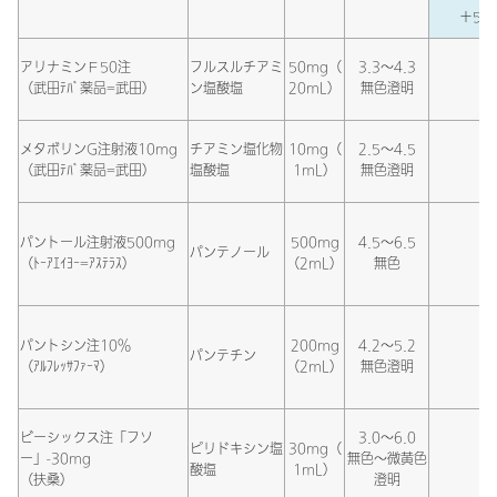
＋5％
アリナミンＦ50注
フルスルチアミ
50mg（
3.3～4.3
（武田ﾃﾊﾞ薬品=武田）
ン塩酸塩
20mL）
無色澄明
メタボリンG注射液10mg
チアミン塩化物
10mg（
2.5～4.5
（武田ﾃﾊﾞ薬品=武田）
塩酸塩
1mL）
無色澄明
パントール注射液500mg
500mg
4.5～6.5
パンテノール
（ﾄｰｱｴｲﾖｰ=ｱｽﾃﾗｽ）
（2mL）
無色
パントシン注10％
200mg
4.2～5.2
パンテチン
（ｱﾙﾌﾚｯｻﾌｧｰﾏ）
（2mL）
無色澄明
ビーシックス注「フソ
3.0～6.0
ピリドキシン塩
30mg（
ー」-30mg
無色～微黄色
酸塩
1mL）
（扶桑）
澄明