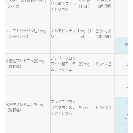
デカドロン注射液3.3mg
3.3mg
7.0～8.5
リン酸エステル
（ｱｽﾍﾟﾝ）
（1mL）
無色澄明
ナトリウム
ノルアドリナリン注1mg
ノルアドレナリ
1mg（1
2.3～5.0
（ｱﾙﾌﾚｯｻﾌｧｰﾏ）
ン
mL）
無色澄明
5％
プレドニゾロン
水溶性プレドニン20mg
コハク酸エステ
20mg
6.5～7.2
注射
（塩野義）
ルナトリウム
注射
プレドニゾロン
注射
水溶性プレドニン50mg
コハク酸エステ
50mg
6.5～7.2
（塩野義）
注射
ルナトリウム
＋5％
注射