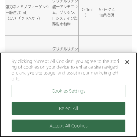
グリチルリチン
強力ネオミノファーゲンシ
酸一アンモニウ
（20mL
6.0～7.4
ー静注20mL
ム、グリシン、
）
無色澄明
（ﾐﾉﾌｧｰｹﾞﾝ=EAﾌｧｰﾏ）
L-システイン塩
酸塩水和物
グリチルリチン
ネオファーゲン静注20mL
酸一アンモニウ
（20mL
6.0～8.5
（大塚工場=大鵬薬品）
ム、グリシン、
）
無色澄明
By clicking “Accept All Cookies”, you agree to the stori
L-システイン
ng of cookies on your device to enhance site navigati
on, analyze site usage, and assist in our marketing eff
orts.
アイソボリン点滴静注用
レボホリナート
Cookies Settings
25mg
25mg
6.8～8.2
生
カルシウム
（ﾌｧｲｻﾞｰ）
Reject All
タチオン注射用200mg
グルタチオン
200mg
5.0～7.0
（長生堂=日本ｼﾞｪﾈﾘｯｸ）
Accept All Cookies
アデホス－Lコーワ注
アデノシン三リ
20mg（
8.5～9.5