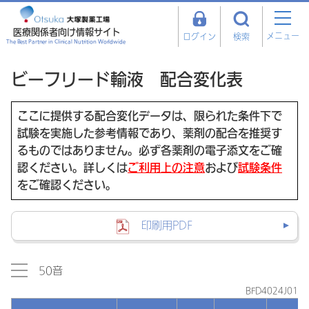
医療関係者向け情報サイト
メニュー
ログイン
検索
The Best Partner in Clinical Nutrition Worldwide
ビーフリード輸液 配合変化表
ここに提供する配合変化データは、限られた条件下で
試験を実施した参考情報であり、薬剤の配合を推奨す
るものではありません。必ず各薬剤の電子添文をご確
認ください。詳しくは
ご利用上の注意
および
試験条件
をご確認ください。
印刷用PDF
50音
BFD4024J01