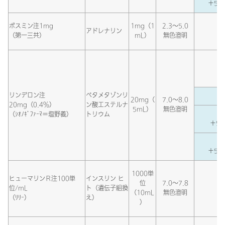
＋5％
ボスミン注1mg
1mg（1
2.3～5.0
アドレナリン
（第一三共）
mL）
無色澄明
リンデロン注
ベタメタゾンリ
20mg（
7.0～8.0
20mg（0.4％）
ン酸エステルナ
5mL）
無色澄明
（ｼｵﾉｷﾞﾌｧｰﾏ＝塩野義）
トリウム
＋5％
＋5％
1000単
ヒューマリンＲ注100単
インスリン ヒ
位
7.0～7.8
位/mL
ト（遺伝子組換
（10mL
無色澄明
（ﾘﾘｰ）
え）
）