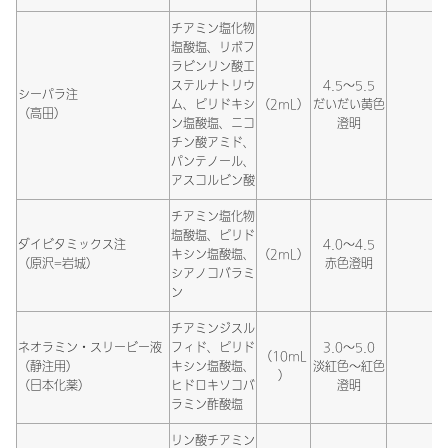
チアミン塩化物
塩酸塩、リボフ
ラビンリン酸エ
ステルナトリウ
4.5～5.5
シーパラ注
ム、ピリドキシ
（2mL）
だいだい黄色
（高田）
ン塩酸塩、ニコ
澄明
チン酸アミド、
パンテノール、
アスコルビン酸
チアミン塩化物
塩酸塩、ピリド
ダイビタミックス注
4.0～4.5
キシン塩酸塩、
（2mL）
（原沢=岩城）
赤色澄明
シアノコバラミ
ン
チアミンジスル
ネオラミン・スリービー液
フィド、ピリド
3.0～5.0
（10mL
（静注用）
キシン塩酸塩、
淡紅色～紅色
）
（日本化薬）
ヒドロキソコバ
澄明
ラミン酢酸塩
リン酸チアミン