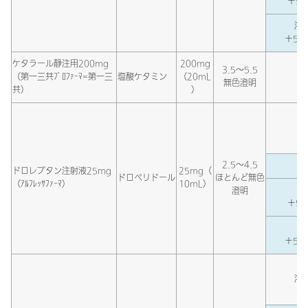
＋5％
溶解
＋5％
ケタラール静注用200mg
200mg
3.5～5.5
（第一三共ﾌﾟﾛﾌｧｰﾏ=第一三
塩酸ケタミン
（20mL
無色澄明
共）
）
2.5～4.5
ドロレプタン注射液25mg
25mg（
ドロペリドール
ほとんど無色
（ｱﾙﾌﾚｯｻﾌｧｰﾏ）
10mL）
澄明
＋5％
＋5％
溶解