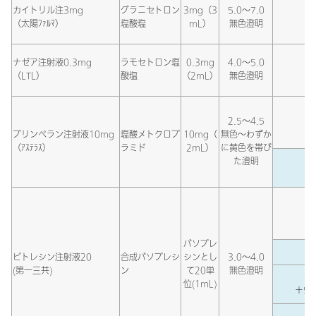
カイトリル注3mg
グラニセトロン
3mg（3
5.0～7.0
（太陽ﾌｧﾙﾏ）
塩酸塩
mL）
無色澄明
ナゼア注射液0.3mg
ラモセトロン塩
0.3mg
4.0～5.0
（LTL）
酸塩
（2mL）
無色澄明
2.5～4.5
プリンペラン注射液10mg
塩酸メトクロプ
10mg（
無色～わずか
（ｱｽﾃﾗｽ）
ラミド
2mL）
に黄色を帯び
た澄明
バソプレ
ピトレシン注射液20
合成バソプレシ
シンとし
3.0～4.0
(第一三共)
ン
て20単
無色澄明
位(1mL)
＋5％