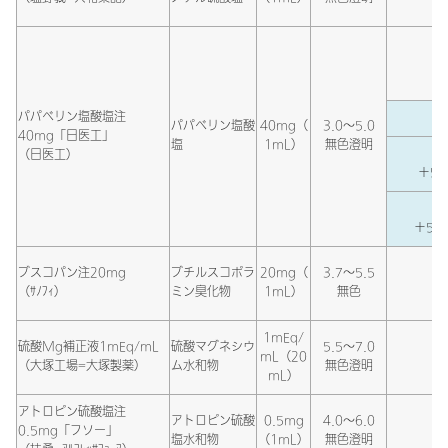
パパベリン塩酸塩注
パパベリン塩酸
40mg（
3.0～5.0
40mg「日医工」
塩
1mL）
無色澄明
（日医工）
＋5％
＋5％
ブスコパン注20mg
ブチルスコポラ
20mg（
3.7～5.5
（ｻﾉﾌｨ）
ミン臭化物
1mL）
無色
1mEq/
硫酸Mg補正液1mEq/mL
硫酸マグネシウ
5.5～7.0
mL（20
（大塚工場=大塚製薬）
ム水和物
無色澄明
mL）
アトロピン硫酸塩注
アトロピン硫酸
0.5mg
4.0～6.0
0.5mg「フソー」
塩水和物
（1mL）
無色澄明