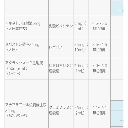
＋5％
アキネトン注射液5mg
5mg（1
4.5～5.5
乳酸ビペリデン
（大日本住友）
mL）
無色澄明
ドパストン静注25mg
25mg（
2.5～4.5
レボドパ
（大原）
10mL）
無色澄明
アタラックス－Ｐ注射液
ヒドロキシジン
50mg（
3.0～5.0
（50mg/mL）
塩酸塩
1mL）
無色澄明
（ﾌｧｲｻﾞｰ）
アナフラニール点滴静注液
クロミプラミン
25mg（
4.1～5.1
25mg
塩酸塩
2mL）
無色澄明
（ｱﾙﾌﾚｯｻﾌｧｰﾏ）
＋5％