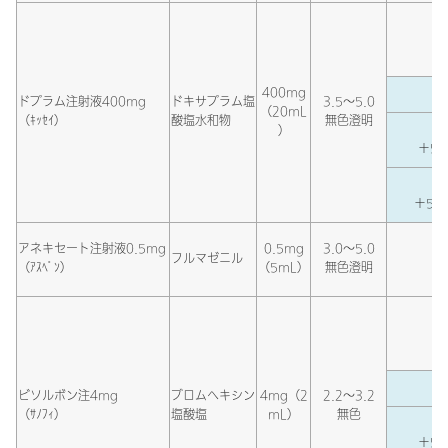
400mg
ドプラム注射液400mg
ドキサプラム塩
3.5～5.0
（20mL
（ｷｯｾｲ）
酸塩水和物
無色澄明
）
＋5％
＋5％
アネキセート注射液0.5mg
0.5mg
3.0～5.0
フルマゼニル
（ｱｽﾍﾟﾝ）
（5mL）
無色澄明
ビソルボン注4mg
ブロムヘキシン
4mg（2
2.2～3.2
（ｻﾉﾌｨ）
塩酸塩
mL）
無色
＋5％