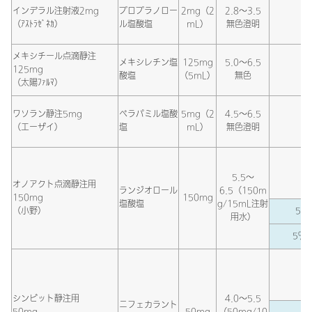
インデラル注射液2mg
プロプラノロー
2mg（2
2.8～3.5
（ｱｽﾄﾗｾﾞﾈｶ）
ル塩酸塩
mL）
無色澄明
メキシチール点滴静注
メキシレチン塩
125mg
5.0～6.5
125mg
酸塩
（5mL）
無色
（太陽ﾌｧﾙﾏ）
ワソラン静注5mg
ベラパミル塩酸
5mg（2
4.5～6.5
（エーザイ）
塩
mL）
無色澄明
生
5.5～
オノアクト点滴静注用
ランジオロール
6.5（150m
150mg
150mg
塩酸塩
g/15mL注射
（小野）
5％
用水）
5％
生
シンビット静注用
4.0～5.5
ニフェカラント
50mg
50mg
（50mg/10