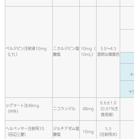
ペルジピン注射液10mg
ニカルジピン塩
10mg（
3.0～4.5
（LTL）
酸塩
10mL）
澄明な微黄色
＋5％
＋5％
6.6±1.0
シグマート注48mg
ニコランジル
48mg
（0.01％生
（中外）
食溶液）
ヘルベッサー注射用10
ジルチアゼム塩
5.5
10mg
生
（田辺三菱）
酸塩
（注射用水）