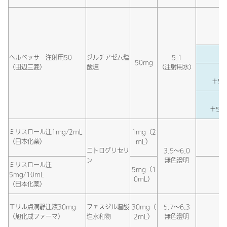
生
生
ヘルベッサー注射用50
ジルチアゼム塩
5.1
50mg
（田辺三菱）
酸塩
（注射用水）
生
＋5％
生
＋5％
ミリスロール注1mg/2mL
1mg（2
（日本化薬）
mL）
ニトログリセリ
3.5～6.0
ン
無色澄明
ミリスロール注
5mg（1
5mg/10mL
0mL）
（日本化薬）
エリル点滴静注液30mg
ファスジル塩酸
30mg（
5.7～6.3
（旭化成ファーマ）
塩水和物
2mL）
無色澄明