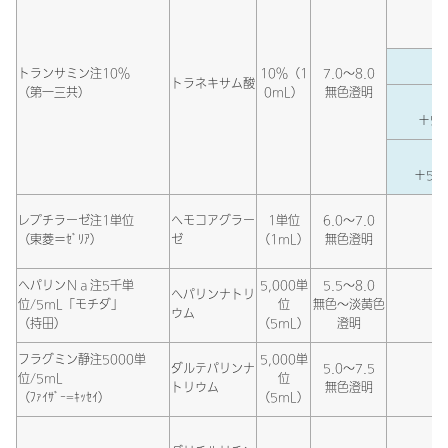
トランサミン注10％
10％（1
7.0～8.0
トラネキサム酸
（第一三共）
0mL）
無色澄明
＋5％
＋5％
レプチラーゼ注1単位
ヘモコアグラー
1単位
6.0～7.0
（東菱＝ｾﾞﾘｱ）
ゼ
（1mL）
無色澄明
ヘパリンＮａ注5千単
5,000単
5.5～8.0
ヘパリンナトリ
位/5mL「モチダ」
位
無色～淡黄色
ウム
（持田）
（5mL）
澄明
フラグミン静注5000単
5,000単
ダルテパリンナ
5.0～7.5
位/5mL
位
トリウム
無色澄明
（ﾌｧｲｻﾞｰ=ｷｯｾｲ）
（5mL）