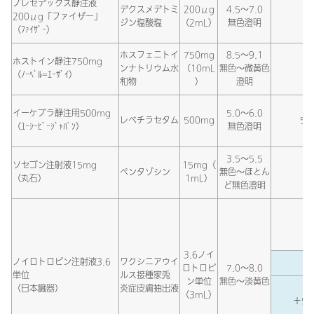
プレセデックス静注液
デクスメデトミ
200μg
4.5～7.0
200μg「ファイザー」
ジン塩酸塩
（2mL）
無色澄明
（ﾌｧｲｻﾞｰ）
ホスフェニトイ
750mg
8.5～9.1
ホストイン静注750mg
ンナトリウム水
（10mL
無色～微黄色
（ﾉｰﾍﾞﾙ=ｴｰｻﾞｲ）
和物
）
澄明
イーケプラ静注用500mg
5.0～6.0
レベチラセタム
500mg
5%
（ﾕｰｼｰﾋﾞｰｼﾞｬﾊﾟﾝ）
無色澄明
3.5～5.5
ソセゴン注射液15mg
15mg（
ペンタゾシン
無色～ほとん
（丸石）
1mL）
ど無色澄明
3.6ノイ
ノイロトロピン注射液3.6
ワクシニアウイ
ロトロピ
7.0～8.0
単位
ルス接種家兎
ン単位
無色～淡黄色
（日本臓器）
炎症皮膚抽出液
（3mL）
＋5％