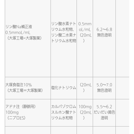
リン酸水素ナト
0.5mm
リン酸Na補正液
リウム水和物、
oL/mL
6.2～6.8
0.5mmoL/mL
リン酸二水素ナ
（20mL
無色澄明
（大塚工場=大塚製薬）
トリウム水和物
）
大塚食塩注10%
（20mL
5.0～7.0
塩化ナトリウム
（大塚工場＝大塚製薬）
）
無色澄明
アドナ注（静脈用）
カルバゾクロム
100mg
5.5～6.2
100mg
スルホン酸ナト
（20mL
だいだい黄色
（ニプロES）
リウム水和物
）
澄明