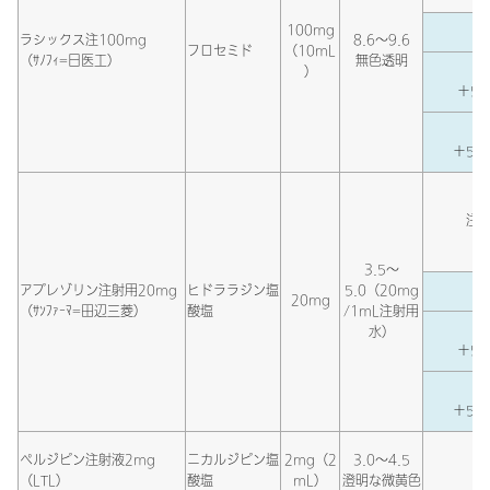
100mg
ラシックス注100mg
8.6～9.6
フロセミド
（10mL
（ｻﾉﾌｨ=日医工）
無色透明
）
＋5％
＋5％
注射
3.5～
アプレゾリン注射用20mg
ヒドララジン塩
5.0（20mg
生
20mg
（ｻﾝﾌｧｰﾏ=田辺三菱）
酸塩
/1mL注射用
生
水）
＋5％
生
＋5％
ペルジピン注射液2mg
ニカルジピン塩
2mg（2
3.0～4.5
（LTL）
酸塩
mL）
澄明な微黄色