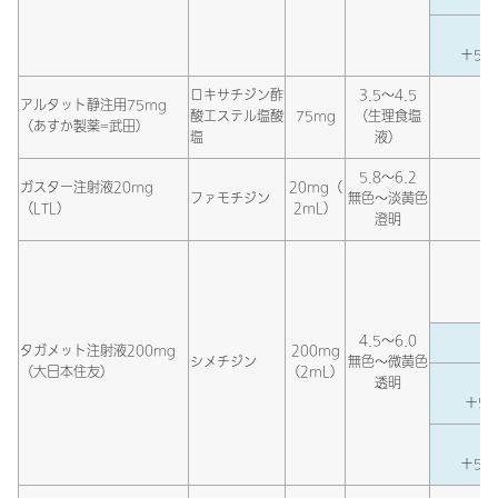
＋5％
ロキサチジン酢
3.5～4.5
アルタット静注用75mg
酸エステル塩酸
75mg
（生理食塩
（あすか製薬=武田）
塩
液）
5.8～6.2
ガスター注射液20mg
20mg（
ファモチジン
無色～淡黄色
（LTL）
2mL）
澄明
4.5～6.0
タガメット注射液200mg
200mg
シメチジン
無色～微黄色
（大日本住友）
（2mL）
透明
＋5％
＋5％