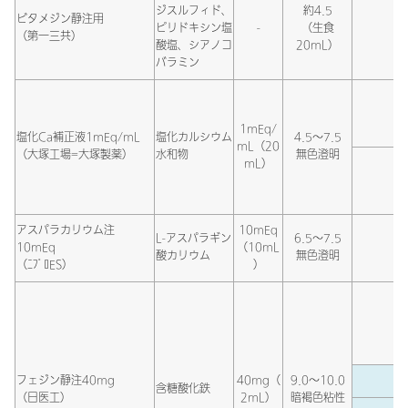
ジスルフィド、
約4.5
ビタメジン静注用
ピリドキシン塩
-
（生食
生
（第一三共）
酸塩、シアノコ
20mL）
バラミン
1mEq/
塩化Ca補正液1mEq/mL
塩化カルシウム
4.5～7.5
mL（20
（大塚工場=大塚製薬）
水和物
無色澄明
mL）
アスパラカリウム注
10mEq
L-アスパラギン
6.5～7.5
10mEq
（10mL
酸カリウム
無色澄明
（ﾆﾌﾟﾛES）
）
フェジン静注40mg
40mg（
9.0～10.0
含糖酸化鉄
（日医工）
2mL）
暗褐色粘性