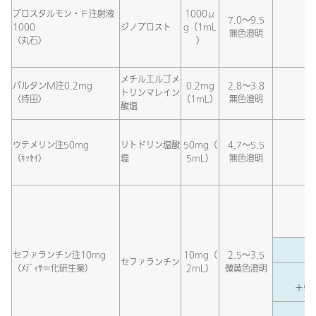
プロスタルモン・Ｆ注射液
1000μ
7.0～9.5
1000
ジノプロスト
g（1mL
無色澄明
（丸石）
）
メチルエルゴメ
パルタンM注0.2mg
0.2mg
2.8～3.8
トリンマレイン
（持田）
（1mL）
無色澄明
酸塩
ウテメリン注50mg
リトドリン塩酸
50mg（
4.7～5.5
（ｷｯｾｲ）
塩
5mL）
無色澄明
セファランチン注10mg
10mg（
2.5～3.5
セファランチン
（ﾒﾃﾞｨｻ＝化研生薬）
2mL）
微黄色澄明
＋5％