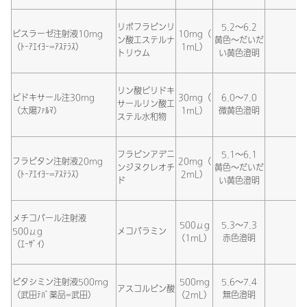
リボフラビンリ
5.2～6.2
ビスラーゼ注射液10mg
10mg（
ン酸エステルナ
黄色～だいだ
（ﾄｰｱｴｲﾖｰ=ｱｽﾃﾗｽ）
1mL）
トリウム
い黄色澄明
リン酸ピリドキ
ピドキサール注30mg
30mg（
6.0～7.0
サールリン酸エ
（太陽ﾌｧﾙﾏ）
1mL）
微黄色澄明
ステル水和物
フラビンアデニ
5.1～6.1
フラビタン注射液20mg
20mg（
ンジヌクレオチ
黄色～だいだ
（ﾄｰｱｴｲﾖｰ=ｱｽﾃﾗｽ）
2mL）
ド
い黄色澄明
メチコバール注射液
500μg
5.3～7.3
500μg
メコバラミン
（1mL）
赤色澄明
（ｴｰｻﾞｲ）
ビタシミン注射液500mg
500mg
5.6～7.4
アスコルビン酸
（武田ﾃﾊﾞ薬品=武田）
（2mL）
無色澄明