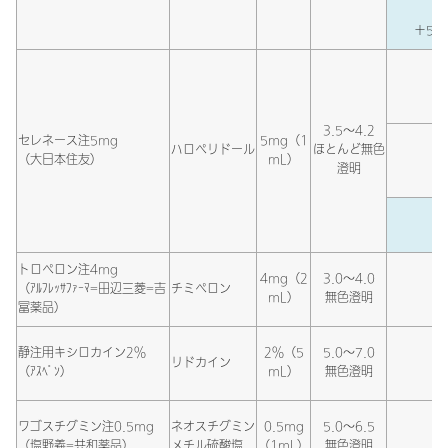
＋5％
3.5～4.2
セレネース注5mg
5mg（1
ハロペリドール
ほとんど無色
（大日本住友）
mL）
澄明
トロペロン注4mg
4mg（2
3.0～4.0
（ｱﾙﾌﾚｯｻﾌｧｰﾏ=田辺三菱=吉
チミペロン
mL）
無色澄明
冨薬品）
静注用キシロカイン2％
2％（5
5.0～7.0
リドカイン
（ｱｽﾍﾟﾝ）
mL）
無色澄明
ワゴスチグミン注0.5mg
ネオスチグミン
0.5mg
5.0～6.5
（塩野義=共和薬品）
メチル硫酸塩
（1mL）
無色澄明