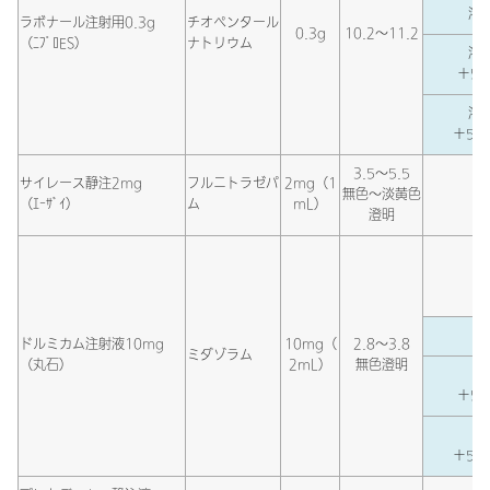
溶解
ラボナール注射用0.3g
チオペンタール
0.3g
10.2～11.2
（ﾆﾌﾟﾛES）
ナトリウム
溶解
＋5％
溶解
＋5％
3.5～5.5
サイレース静注2mg
フルニトラゼパ
2mg（1
無色～淡黄色
（ｴｰｻﾞｲ）
ム
mL）
澄明
ドルミカム注射液10mg
10mg（
2.8～3.8
ミダゾラム
（丸石）
2mL）
無色澄明
＋5％
＋5％