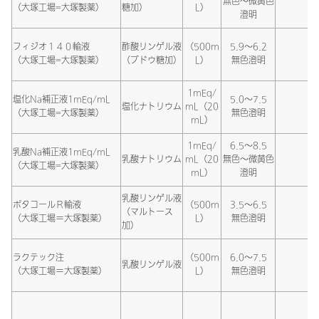
無色～微黄色
（大塚工場=大塚製薬）
糖加）
L）
澄明
フィジオ１４０輸液
酢酸リンゲル液
（500m
5.9～6.2
（大塚工場=大塚製薬）
（ブドウ糖加）
L）
無色澄明
1mEq/
塩化Na補正液1mEq/mL
5.0～7.5
塩化ナトリウム
mL（20
（大塚工場=大塚製薬）
無色澄明
mL）
1mEq/
6.5～8.5
乳酸Na補正液1mEq/mL
乳酸ナトリウム
mL（20
無色～微黄色
（大塚工場=大塚製薬）
mL）
澄明
乳酸リンゲル液
ポタコールＲ輸液
（500m
3.5～6.5
（マルトース
（大塚工場＝大塚製薬）
L）
無色澄明
加）
ラクテック注
（500m
6.0～7.5
乳酸リンゲル液
（大塚工場＝大塚製薬）
L）
無色澄明