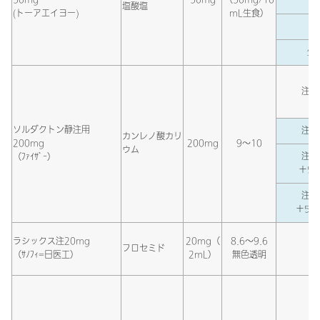
生
塩酸塩
(トーアエイヨー)
mL生食）
生
生
注射
ソルダクトン静注用
注射
カンレノ酸カリ
200mg
200mg
9～10
ウム
注射
（ﾌｧｲｻﾞｰ）
＋5％
注射
＋5％
ラシックス注20mg
20mg（
8.6～9.6
フロセミド
（ｻﾉﾌｨ=日医工）
2mL）
無色透明