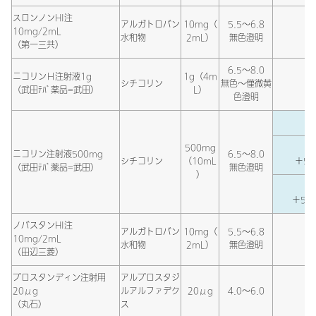
スロンノンHI注
アルガトロバン
10mg（
5.5～6.8
10mg/2mL
水和物
2mL）
無色澄明
（第一三共）
6.5～8.0
ニコリンＨ注射液1g
1g（4m
シチコリン
無色～僅微黄
（武田ﾃﾊﾞ薬品=武田）
L）
色澄明
500mg
ニコリン注射液500mg
6.5～8.0
シチコリン
（10mL
＋5％
（武田ﾃﾊﾞ薬品=武田）
無色澄明
）
＋5％
ノバスタンHI注
アルガトロバン
10mg（
5.5～6.8
10mg/2mL
水和物
2mL）
無色澄明
（田辺三菱）
プロスタンディン注射用
アルプロスタジ
20μg
ルアルファデク
20μg
4.0～6.0
生
（丸石）
ス