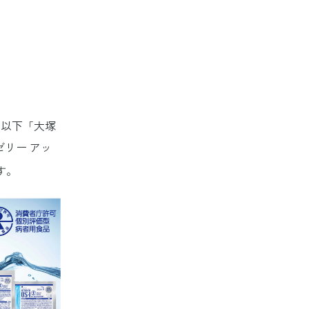
ヒノーラシリーズ
リスクマネジメント
ス
マルチステークホルダー方針
ーズの開発を目指
濃厚流動食品の開
公的研究費の管理体制
、以下「大塚
ゼリー アッ
す。