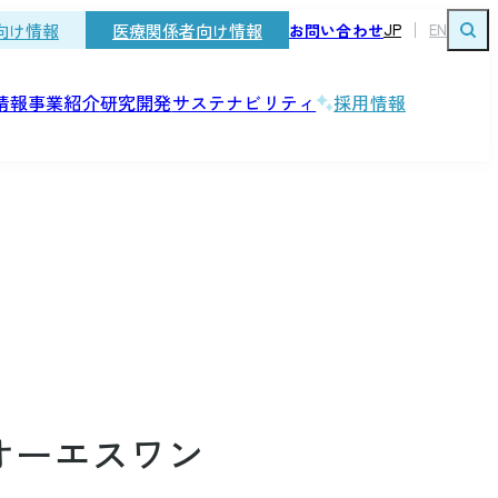
向け情報
医療関係者向け情報
お問い合わせ
JP
EN
情報
事業紹介
研究開発
サステナビリティ
採用情報
大塚製薬工場の歴史
国際展開
研究者主導研究の支援
人を知る
発
ガバナンス
口腔ケア製品
オーエスワン
経口補水液
」
コンプライアンス
研究開発におけるコンプライアン
よくあるご質問
る咀嚼開始食品