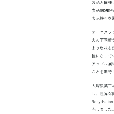
製品と同様
食品個別評
表示許可を
オーエスワ
えん下困難
より塩味を
性になって
アップル風
ことを期待
大塚製薬工
し、世界保健機関
Rehydra
売しました