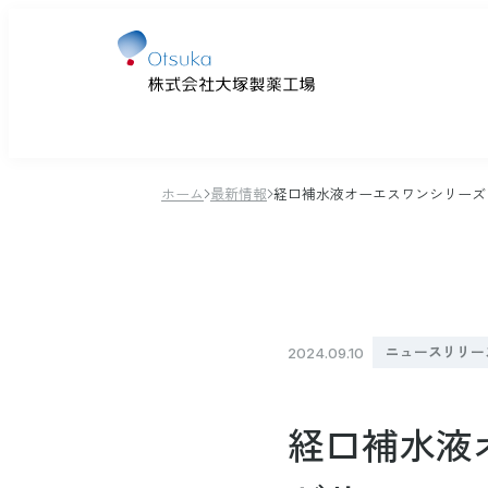
ホーム
最新情報
経口補水液オーエスワンシリーズに
医療用医薬品・医療機器の概要
輸液と栄養
トップメッセージ
主な事業
マテリアリティ
人事部長メッセージ
メディ
企業理
生産活
環境
大塚製
ニュースリリー
2024.09.10
医薬品・医療機器の開発
製剤化
脱水を
輸液の歴史
OS
環境
経口補水液
輸液の基礎知識
ハイ
カー
創薬を通じて新しい価値を創造する
水・電解質輸液
リハ
サー
事業所一覧
医薬情報提供
のぞいてみよう！社員の暮らし
大塚グ
DXへの
採用ブ
(鳴門研究所)
品質