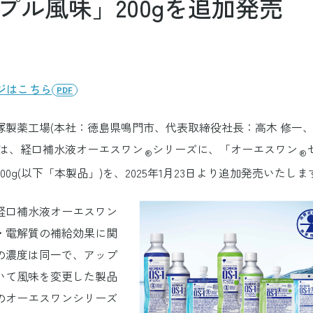
プル風味」200gを追加発売
セスリード
季節のこんな症状 脱水症・熱中症の
ーターニュートラル
オロナインH軟膏
品質
「プロセスリード」
ゲリード
ンかも。
オダイバーシティ
的な容器開発への取り組み
社会・地域貢献
革新的なメディカルフ
O(ジーエフオー)
コミュニケーション
して
ナーパワー
パフォーマンス
“どこにもない新しい
発”
ジはこちら
PDF
塚製薬工場(本社：徳島県鳴門市、代表取締役社長：高木 修一
)は、経口補水液オーエスワン
シリーズに、「オーエスワン
®
®
00g(以下「本製品」)を、2025年1月23日より追加発売いたしま
経口補水液オーエスワン
・電解質の補給効果に関
の濃度は同一で、アップ
いて風味を変更した製品
のオーエスワンシリーズ