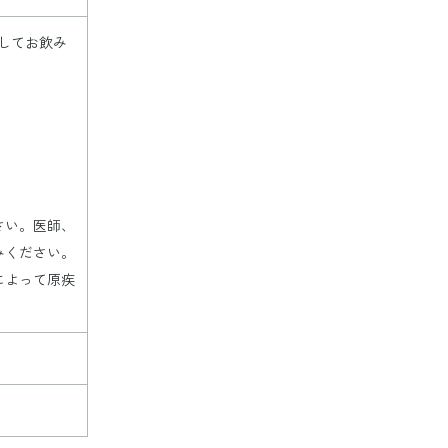
してお飲み
さい。医師、
みください。
によって原疾