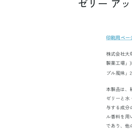
ゼリー アッ
栄養の基礎知識
プロ
暑い
ウォ
患者さんに貢献する製品を開発する
組み
末梢静脈栄養(PPN)
エン
サイ
バイ
(開発部)
革新
中心静脈栄養(TPN)
GF
環境
すべての患者さんに最適な医療を届ける
経腸栄養(EN)
イン
環境
(メディカルアフェアーズ部)
募集要項・エントリー
輸液の単位
印刷用ペー
株式会社大
製薬工場」
プル風味」2
本製品は、
ゼリーと水
与する成分
ル香料を用
であり、他