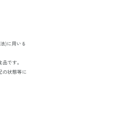
法)に用いる
食品です。
記の状態等に