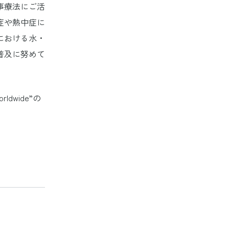
事療法にご活
症や熱中症に
における水・
普及に努めて
orldwide”の