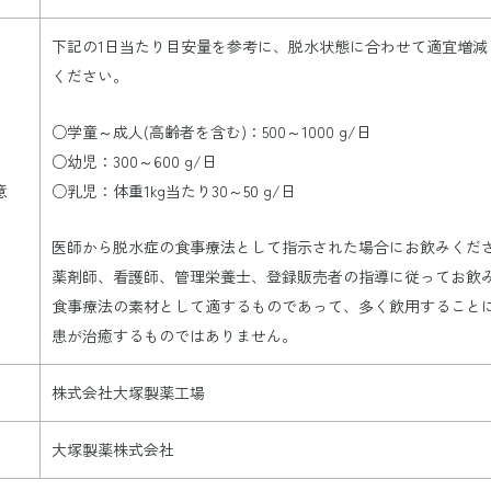
下記の1日当たり目安量を参考に、脱水状態に合わせて適宜増減
ください。
○学童～成人(高齢者を含む)：500～1000 g/日
○幼児：300～600 g/日
意
○乳児：体重1kg当たり30～50 g/日
医師から脱水症の食事療法として指示された場合にお飲みくだ
薬剤師、看護師、管理栄養士、登録販売者の指導に従ってお飲
食事療法の素材として適するものであって、多く飲用すること
患が治癒するものではありません。
株式会社大塚製薬工場
大塚製薬株式会社