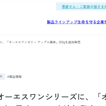
患者さん・ご家族の皆さま
製品ラインアップ
生命を守る
企業
、「オーエスワンゼリー アップル風味」200gを追加発売
カルフーズ
念
動・拠点紹介
薬工場とは
会社概要
品質管理
職種を知る
ス
製品情報
メディカルフーズの開
社会
研究・容器開発
学ぶ
OTC医薬品
-1(オーエスワン)シリーズ
方針・環境マネジメント
オーエスワンシリーズに、「
医療の現場で活躍する
ネックスシリーズ
ボンニュートラル
健康
「オーエスワン(OS-1)
デイズ
キュラーエコノミー
ループ
取り組み
ログ
充実の研修・教育制度
をかたちにする技術センターの取り
人財
食べる力をサポートす