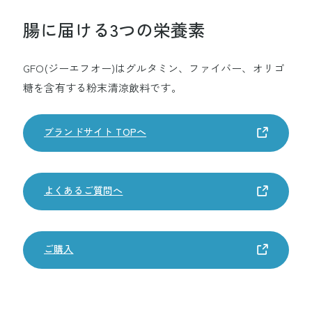
生命を守る
腸に届ける3つの栄養素
GFO(ジーエフオー)はグルタミン、ファイバー、オリゴ
企業情報
糖を含有する粉末清涼飲料です。
事業紹介
ブランドサイト TOPへ
研究開発
よくあるご質問へ
サステナビリティ
ご購入
採用情報