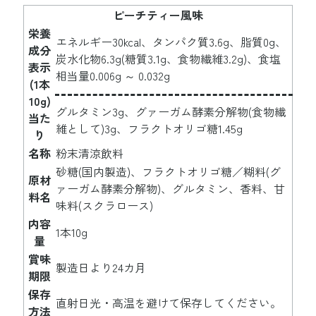
ピーチティー風味
栄養
エネルギー30kcal、タンパク質3.6g、脂質0g、
成分
炭水化物6.3g(糖質3.1g、食物繊維3.2g)、食塩
表示
相当量0.006g ～ 0.032g
(1本
10g)
グルタミン3g、グァーガム酵素分解物(食物繊
当た
維として)3g、フラクトオリゴ糖1.45g
り
名称
粉末清涼飲料
砂糖(国内製造)、フラクトオリゴ糖／糊料(グ
原材
ァーガム酵素分解物)、グルタミン、香料、甘
料名
味料(スクラロース)
内容
1本10g
量
賞味
製造日より24カ月
期限
保存
直射日光・高温を避けて保存してください。
方法