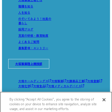
職種を知る
人を知る
のぞいてみよう！社員の
暮らし
採用ブログ
充実の研修・教育制度
よくあるご質問
募集要項・エントリー
大塚製薬陸上競技部
大塚ホールディングス
大塚製薬
大鵬薬品工業
大塚倉庫
大塚化学
大塚食品
大塚メディカルデバイス
By clicking “Accept All Cookies”, you agree to the storing of
サイトマップ
cookies on your device to enhance site navigation, analyze site
サイトのご利用にあたって
usage, and assist in our marketing efforts.
個人情報の取り扱いについて