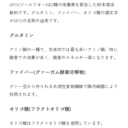
GFO(ジーエフオー)は3種の栄養素を配合した粉末清涼
飲料です。グルタミン、ファイバー、オリゴ糖の頭文字
大塚製薬陸上競技部
がGFOの名称の由来です。
大塚ホールディングス
大塚製薬
大鵬薬品工業
大塚倉庫
グルタミン
大塚化学
大塚食品
大塚メディカルデバイス
アミノ酸の一種で、生体内では最も多いアミノ酸。特に
腸管での消費が多く、腸管のエネルギー源になります。
サイトマップ
サイトのご利用にあたって
ファイバー(グァーガム酵素分解物)
個人情報の取り扱いについて
ウェブアクセシビリティについて
グァー豆から作られる水溶性食物繊維で腸内細菌により
Cookieポリシー
利用されます。
Copyright © Otsuka Pharmaceutical Factory, Inc.
オリゴ糖(フラクトオリゴ糖)
オリゴ糖はフラクトオリゴ糖を使用しています。