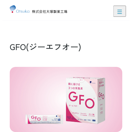
閉じる
患者さん・ご家族の皆さま向け情報
医療関係者向け情報
GFO(ジーエフオー)
ぽけにゅー
食・栄養支援クラウドサービス
にゅーたる
栄養管理見える化アプリ
お問い合わせ
JP
EN
製品ラインアップ