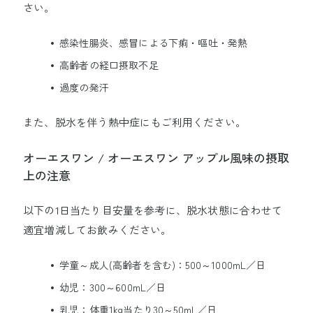
さい。
感染性腸炎、感冒による下痢・嘔吐・発熱
高齢者の経口摂取不足
過度の発汗
また、脱水を伴う熱中症にもご利用ください。
オーエスワン / オーエスワン アップル風味の摂取
上の注意
以下の1日当たり目安量を参考に、脱水状態に合わせて
適宜増減してお飲みください。
学童～成人(高齢者を含む)：500～1000mL／日
幼児：300～600mL／日
乳児：体重1kg当たり30～50mL／日