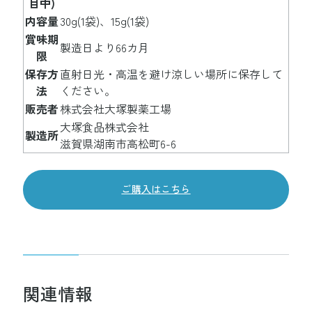
目中)
内容量
30g(1袋)、15g(1袋)
賞味期
製造日より66カ月
限
保存方
直射日光・高温を避け涼しい場所に保存して
法
ください。
販売者
株式会社大塚製薬工場
大塚食品株式会社
製造所
滋賀県湖南市高松町6-6
ご購入はこちら
関連情報