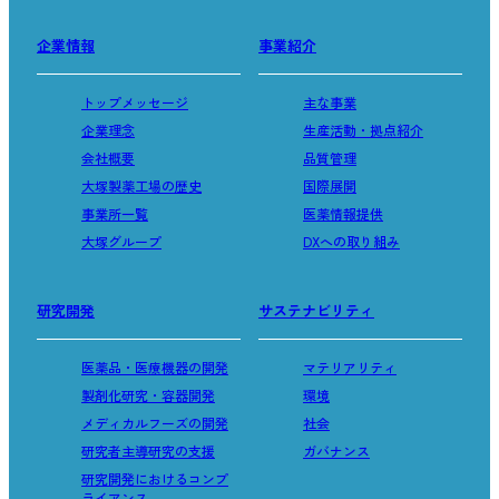
企業情報
事業紹介
トップメッセージ
主な事業
企業理念
生産活動・拠点紹介
会社概要
品質管理
大塚製薬工場の歴史
国際展開
事業所一覧
医薬情報提供
大塚グループ
DXへの取り組み
研究開発
サステナビリティ
医薬品・医療機器の開発
マテリアリティ
製剤化研究・容器開発
環境
メディカルフーズの開発
社会
研究者主導研究の支援
ガバナンス
研究開発におけるコンプ
ライアンス