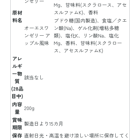
ンゼリー
Mg、甘味料(スクラロース、アセ
スルファムK)、香料
原材
料名
ブドウ糖(国内製造)、食塩／クエ
オーエスワ
ン酸(Na)、ゲル化剤(増粘多糖
ンゼリー ア
類)、塩化K、リン酸Na、塩化
ップル風味
Mg、香料、甘味料(スクラロー
ス、アセスルファムK)
アレ
ルギ
ー物
該当なし
質
(28品
目中)
内容
200g
量
賞味
製造日より15カ月
期限
保存
直射日光・高温を避け涼しい場所に保存してく