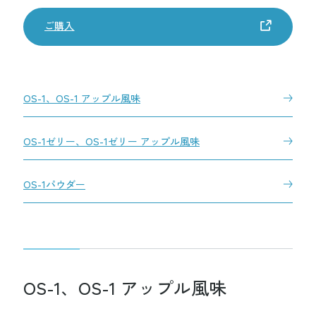
ご購入
大塚製薬陸上競技部
大塚ホールディングス
大塚製薬
大鵬薬品工業
大塚倉庫
OS-1、OS-1 アップル風味
大塚化学
大塚食品
大塚メディカルデバイス
OS-1ゼリー、OS-1ゼリー アップル風味
サイトマップ
サイトのご利用にあたって
OS-1パウダー
個人情報の取り扱いについて
ウェブアクセシビリティについて
Cookieポリシー
Copyright © Otsuka Pharmaceutical Factory, Inc.
OS-1、OS-1 アップル風味