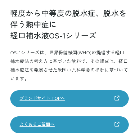
生命を守る
軽度から中等度の脱水症、脱水を
伴う熱中症に
企業情報
経口補水液OS-1シリーズ
OS-1シリーズは、世界保健機関(WHO)の提唱する経口
事業紹介
補水療法の考え方に基づいた飲料で、
その組成は、経口
補水療法を発展させた米国小児科学会の指針に基づいて
います。
研究開発
ブランドサイト TOPへ
サステナビリティ
よくあるご質問へ
採用情報