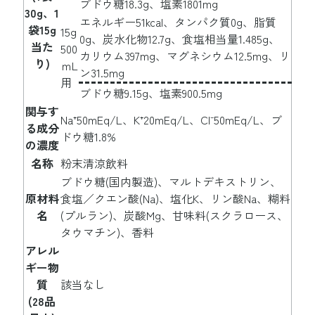
ブドウ糖18.3g、塩素1801mg
30g、1
エネルギー51kcal、タンパク質0g、脂質
袋15g
15g
0g、炭水化物12.7g、食塩相当量1.485g、
当た
500
カリウム397mg、マグネシウム12.5mg、リ
り)
ｍL
ン31.5mg
用
ブドウ糖9.15g、塩素900.5mg
関与す
Na⁺50mEq/L、K⁺20mEq/L、Cl⁻50mEq/L、ブ
る成分
ドウ糖1.8%
の濃度
名称
粉末清涼飲料
ブドウ糖(国内製造)、マルトデキストリン、
原材料
食塩／クエン酸(Na)、塩化K、リン酸Na、糊料
名
(プルラン)、炭酸Mg、甘味料(スクラロース、
タウマチン)、香料
アレル
ギー物
質
該当なし
(28品