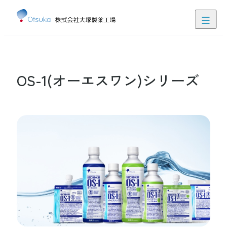
閉じる
患者さん・ご家族の皆さま向け情報
医療関係者向け情報
OS-1(オーエスワン)シリーズ
ぽけにゅー
食・栄養支援クラウドサービス
にゅーたる
栄養管理見える化アプリ
お問い合わせ
JP
EN
製品ラインアップ