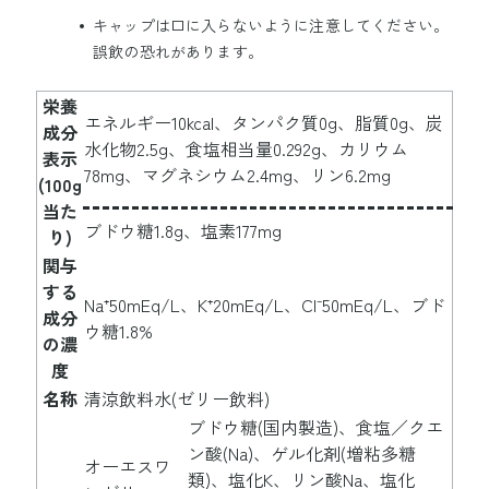
キャップは口に入らないように注意してください。
誤飲の恐れがあります。
栄養
エネルギー10kcal、タンパク質0g、脂質0g、炭
成分
水化物2.5g、食塩相当量0.292g、カリウム
表示
78mg、マグネシウム2.4mg、リン6.2mg
(100g
当た
ブドウ糖1.8g、塩素177mg
り)
関与
する
Na⁺50mEq/L、K⁺20mEq/L、Cl⁻50mEq/L、ブド
成分
ウ糖1.8%
の濃
度
名称
清涼飲料水(ゼリー飲料)
ブドウ糖(国内製造)、食塩／クエ
ン酸(Na)、ゲル化剤(増粘多糖
オーエスワ
類)、塩化K、リン酸Na、塩化