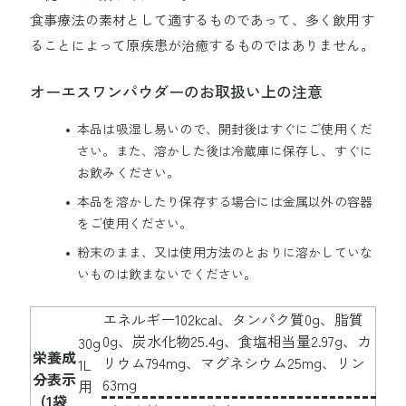
食事療法の素材として適するものであって、多く飲用す
ることによって原疾患が治癒するものではありません。
オーエスワンパウダーのお取扱い上の注意
本品は吸湿し易いので、開封後はすぐにご使用くだ
さい。また、溶かした後は冷蔵庫に保存し、すぐに
お飲みください。
本品を溶かしたり保存する場合には金属以外の容器
をご使用ください。
粉末のまま、又は使用方法のとおりに溶かしていな
いものは飲まないでください。
エネルギー102kcal、タンパク質0g、脂質
0g、炭水化物25.4g、食塩相当量2.97g、カ
30g
栄養成
リウム794mg、マグネシウム25mg、リン
1L
分表示
63mg
用
(1袋