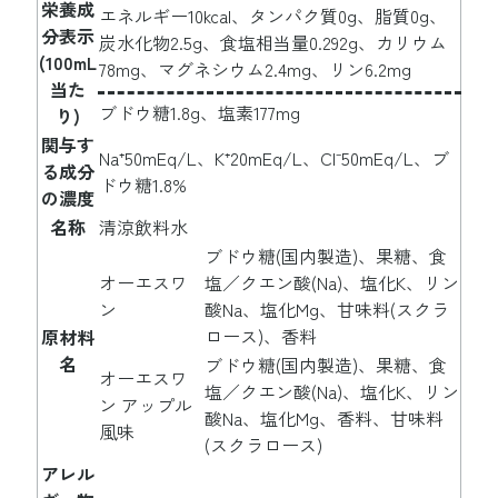
栄養成
エネルギー10kcal、タンパク質0g、脂質0g、
分表示
炭水化物2.5g、食塩相当量0.292g、カリウム
(100mL
78mg、マグネシウム2.4mg、リン6.2mg
当た
ブドウ糖1.8g、塩素177mg
り)
関与す
Na⁺50mEq/L、K⁺20mEq/L、Cl⁻50mEq/L、ブ
る成分
ドウ糖1.8%
の濃度
名称
清涼飲料水
ブドウ糖(国内製造)、果糖、食
オーエスワ
塩／クエン酸(Na)、塩化K、リン
ン
酸Na、塩化Mg、甘味料(スクラ
ロース)、香料
原材料
名
ブドウ糖(国内製造)、果糖、食
オーエスワ
塩／クエン酸(Na)、塩化K、リン
ン アップル
酸Na、塩化Mg、香料、甘味料
風味
(スクラロース)
アレル