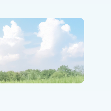
ヒノーラシリーズ
リスクマネジメント
ス
マルチステークホルダー方針
ーズの開発を目指
濃厚流動食品の開
公的研究費の管理体制