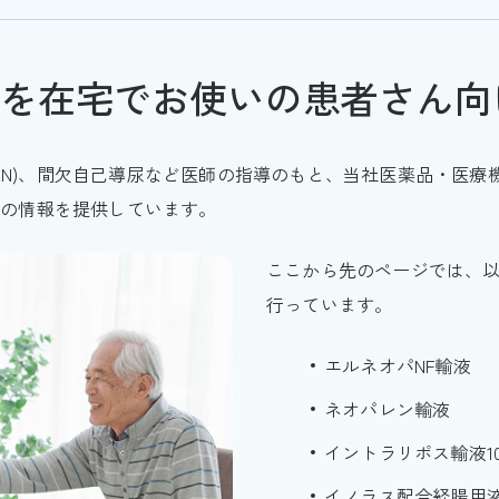
を在宅でお使いの患者さん向
(HEN)、間欠自己導尿など医師の指導のもと、当社医薬品・医
めの情報を提供しています。
ここから先のページでは、
行っています。
エルネオパNF輸液
ネオパレン輸液
イントラリポス輸液10
イノラス配合経腸用