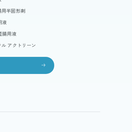
腸用半固形剤
用液
経腸用液
ル アクトリーン