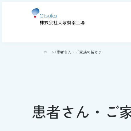
ホーム
患者さん・ご家族の皆さま
医療用医薬品・医療機器の概要
輸液と栄養
トップメッセージ
主な事業
マテリアリティ
人事部長メッセージ
メディ
企業理
生産活
環境
大塚製
医薬品・医療機器の開発
製剤化
患者さん・ご
脱水を
輸液の歴史
OS
環境
輸液の基礎知識
ハイ
カー
創薬を通じて新しい価値を創造する
水・電解質輸液
リハ
サー
事業所一覧
医薬情報提供
のぞいてみよう！社員の暮らし
大塚グ
DXへの
採用ブ
(鳴門研究所)
品質