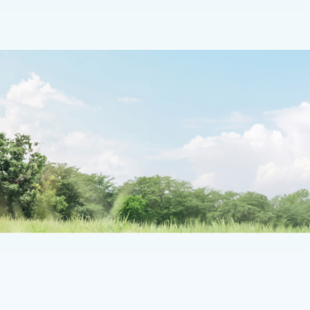
セスリード
季節のこんな症状 脱水症・熱中症の
ーターニュートラル
オロナインH軟膏
品質
「プロセスリード」
ゲリード
ンかも。
オダイバーシティ
的な容器開発への取り組み
社会・地域貢献
革新的なメディカルフ
O(ジーエフオー)
コミュニケーション
して
ナーパワー
パフォーマンス
“どこにもない新しい
発”