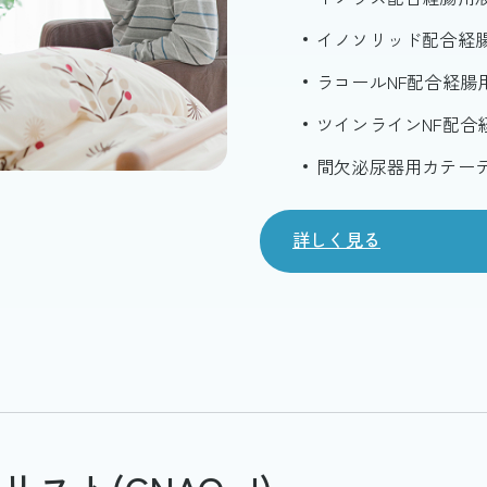
イノソリッド配合経
ラコールNF配合経腸
ツインラインNF配合
間欠泌尿器用カテーテ
詳しく見る