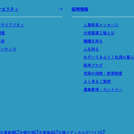
ナビリティ
採用情報
マテリアリティ
人事部長メッセージ
環境
大塚製薬工場とは
社会
職種を知る
ガバナンス
人を知る
のぞいてみよう！社員の暮ら
採用ブログ
充実の研修・教育制度
よくあるご質問
募集要項・エントリー
大塚倉庫
大塚化学
大塚食品
大塚メディカルデバイス