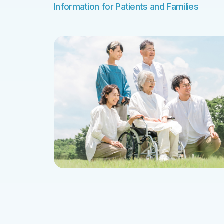
栄養の基礎知識
プロ
暑い
ウォ
Information for Patients and Families
患者さんに貢献する製品を開発する
組み
末梢静脈栄養(PPN)
エン
サイ
バイ
(開発部)
革新
中心静脈栄養(TPN)
GF
環境
すべての患者さんに最適な医療を届ける
経腸栄養(EN)
イン
環境
(メディカルアフェアーズ部)
募集要項・エントリー
輸液の単位