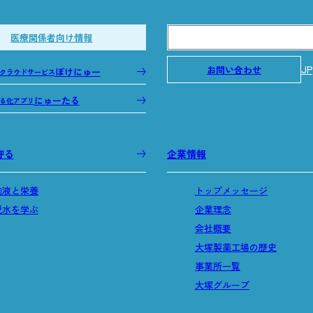
医療関係者向け情報
JP
お問い合わせ
ぽけにゅー
クラウドサービス
にゅーたる
る化アプリ
守る
企業情報
輸液と栄養
トップメッセージ
脱水を学ぶ
企業理念
会社概要
大塚製薬工場の歴史
事業所一覧
大塚グループ