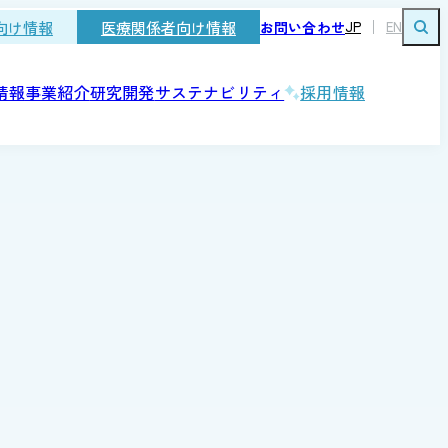
向け情報
医療関係者向け情報
お問い合わせ
JP
EN
情報
事業紹介
研究開発
サステナビリティ
採用情報
大塚製薬工場の歴史
国際展開
研究者主導研究の支援
人を知る
発
ガバナンス
口腔ケア製品
経口補水液
」
コンプライアンス
研究開発におけるコンプライアン
よくあるご質問
る咀嚼開始食品