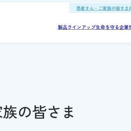
患者さん・ご家族の皆さま
製品ラインアップ
生命を守る
企業
カルフーズ
念
動・拠点紹介
薬工場とは
会社概要
品質管理
職種を知る
メディカルフーズの開
社会
研究・容器開発
家族の皆さま
学ぶ
OTC医薬品
-1(オーエスワン)シリーズ
方針・環境マネジメント
医療の現場で活躍する
ネックスシリーズ
ボンニュートラル
健康
「オーエスワン(OS-1)
デイズ
キュラーエコノミー
ループ
取り組み
ログ
充実の研修・教育制度
をかたちにする技術センターの取り
人財
食べる力をサポートす