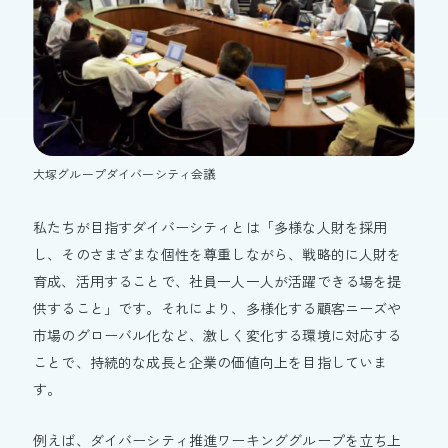
大塚製薬陸上競技部
大塚ホールディングス
大塚製薬
大鵬薬品工業
大塚倉庫
大塚化学
大塚食品
大塚メディカルデバイス
大塚グループダイバーシティ会議
サイトマップ
私たちが目指すダイバーシティとは「多様な人財を採用
サイトのご利用にあたって
し、そのさまざまな個性を尊重しながら、戦略的に人財を
個人情報の取り扱いについて
育成、活用することで、社員一人一人が活躍できる場を提
ウェブアクセシビリティについて
供すること」です。それにより、多様化する顧客ニーズや
Cookieポリシー
市場のグローバル化など、激しく変化する環境に対応する
ことで、持続的な成長と企業の価値向上を目指していま
Copyright © Otsuka Pharmaceutical Factory, Inc.
す。
例えば、ダイバーシティ推進ワーキンググループを立ち上