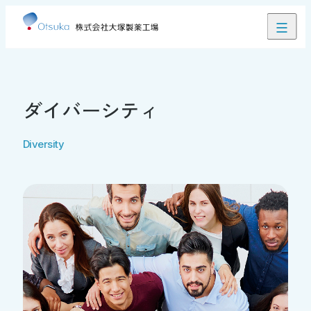
閉じる
患者さん・ご家族の皆さま向け情報
医療関係者向け情報
ダイバーシティ
ぽけにゅー
食・栄養支援クラウドサービス
Diversity
にゅーたる
栄養管理見える化アプリ
お問い合わせ
JP
EN
製品ラインアップ