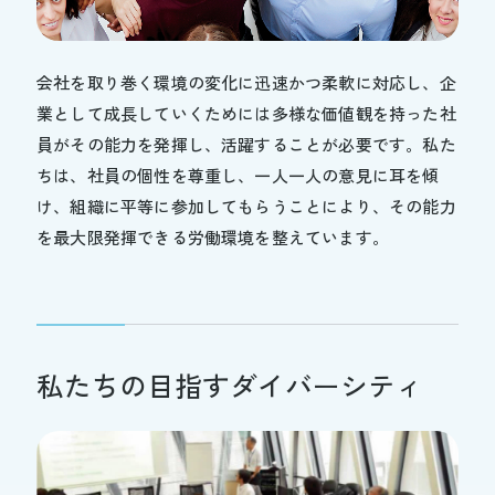
生命を守る
会社を取り巻く環境の変化に迅速かつ柔軟に対応し、企
業として成長していくためには多様な価値観を持った社
企業情報
員がその能力を発揮し、活躍することが必要です。私た
ちは、社員の個性を尊重し、一人一人の意見に耳を傾
事業紹介
け、組織に平等に参加してもらうことにより、その能力
を最大限発揮できる労働環境を整えています。
研究開発
サステナビリティ
私たちの目指すダイバーシティ
採用情報